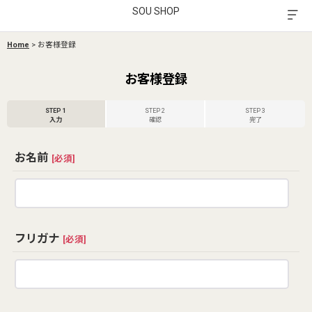
SOU SHOP
Home
>
お客様登録
お客様登録
STEP 1
STEP 2
STEP 3
入力
確認
完了
お名前
[
必須
]
フリガナ
[
必須
]